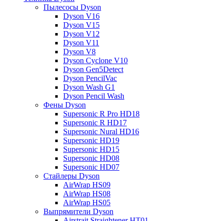
Пылесосы Dyson
Dyson V16
Dyson V15
Dyson V12
Dyson V11
Dyson V8
Dyson Cyclone V10
Dyson Gen5Detect
Dyson PencilVac
Dyson Wash G1
Dyson Pencil Wash
Фены Dyson
Supersonic R Pro HD18
Supersonic R HD17
Supersonic Nural HD16
Supersonic HD19
Supersonic HD15
Supersonic HD08
Supersonic HD07
Стайлеры Dyson
AirWrap HS09
AirWrap HS08
AirWrap HS05
Выпрямители Dyson
Airstrait Straightener HT01