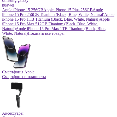
samsung galaxy
huawei
Apple iPhone 15 256GB
Apple iPhone 15 Plus 256GB
Apple
iPhone 15 Pro 256GB Titanium (Black, Blue, White, Natural)
Apple
iPhone 15 Pro 1TB Titanium (Black, Blue, White, Natural)
Apple
iPhone 15 Pro Max 512GB Titanium (Black, Blue, White,
Natural)
Apple iPhone 15 Pro Max 1TB Titanium (Black, Blue,
White, Natural)
Показать все товары
Смартфоны Apple
Смартфоны и планшеты
Аксессуары