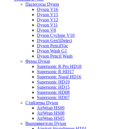
Пылесосы Dyson
Dyson V16
Dyson V15
Dyson V12
Dyson V11
Dyson V8
Dyson Cyclone V10
Dyson Gen5Detect
Dyson PencilVac
Dyson Wash G1
Dyson Pencil Wash
Фены Dyson
Supersonic R Pro HD18
Supersonic R HD17
Supersonic Nural HD16
Supersonic HD19
Supersonic HD15
Supersonic HD08
Supersonic HD07
Стайлеры Dyson
AirWrap HS09
AirWrap HS08
AirWrap HS05
Выпрямители Dyson
Airstrait Straightener HT01