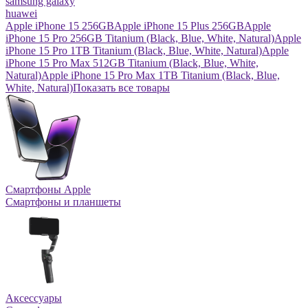
samsung galaxy
huawei
Apple iPhone 15 256GB
Apple iPhone 15 Plus 256GB
Apple
iPhone 15 Pro 256GB Titanium (Black, Blue, White, Natural)
Apple
iPhone 15 Pro 1TB Titanium (Black, Blue, White, Natural)
Apple
iPhone 15 Pro Max 512GB Titanium (Black, Blue, White,
Natural)
Apple iPhone 15 Pro Max 1TB Titanium (Black, Blue,
White, Natural)
Показать все товары
Смартфоны Apple
Смартфоны и планшеты
Аксессуары