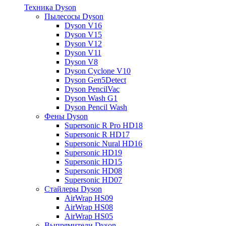
Техника Dyson
Пылесосы Dyson
Dyson V16
Dyson V15
Dyson V12
Dyson V11
Dyson V8
Dyson Cyclone V10
Dyson Gen5Detect
Dyson PencilVac
Dyson Wash G1
Dyson Pencil Wash
Фены Dyson
Supersonic R Pro HD18
Supersonic R HD17
Supersonic Nural HD16
Supersonic HD19
Supersonic HD15
Supersonic HD08
Supersonic HD07
Стайлеры Dyson
AirWrap HS09
AirWrap HS08
AirWrap HS05
Выпрямители Dyson