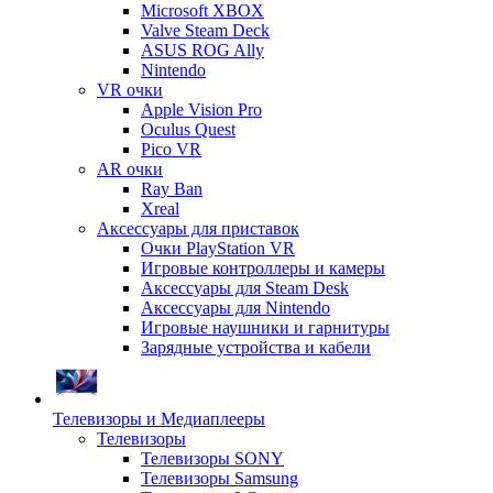
Microsoft XBOX
Valve Steam Deck
ASUS ROG Ally
Nintendo
VR очки
Apple Vision Pro
Oculus Quest
Pico VR
AR очки
Ray Ban
Xreal
Аксессуары для приставок
Очки PlayStation VR
Игровые контроллеры и камеры
Аксессуары для Steam Desk
Аксессуары для Nintendo
Игровые наушники и гарнитуры
Зарядные устройства и кабели
Телевизоры и Медиаплееры
Телевизоры
Телевизоры SONY
Телевизоры Samsung