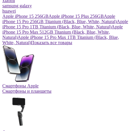
xiaomi
samsung galaxy
huawei
Apple iPhone 15 256GB
Apple iPhone 15 Plus 256GB
Apple
iPhone 15 Pro 256GB Titanium (Black, Blue, White, Natural)
Apple
iPhone 15 Pro 1TB Titanium (Black, Blue, White, Natural)
Apple
iPhone 15 Pro Max 512GB Titanium (Black, Blue, White,
Natural)
Apple iPhone 15 Pro Max 1TB Titanium (Black, Blue,
White, Natural)
Показать все товары
Смартфоны Apple
Смартфоны и планшеты