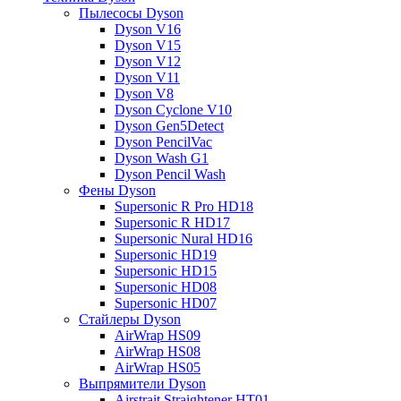
Пылесосы Dyson
Dyson V16
Dyson V15
Dyson V12
Dyson V11
Dyson V8
Dyson Cyclone V10
Dyson Gen5Detect
Dyson PencilVac
Dyson Wash G1
Dyson Pencil Wash
Фены Dyson
Supersonic R Pro HD18
Supersonic R HD17
Supersonic Nural HD16
Supersonic HD19
Supersonic HD15
Supersonic HD08
Supersonic HD07
Стайлеры Dyson
AirWrap HS09
AirWrap HS08
AirWrap HS05
Выпрямители Dyson
Airstrait Straightener HT01