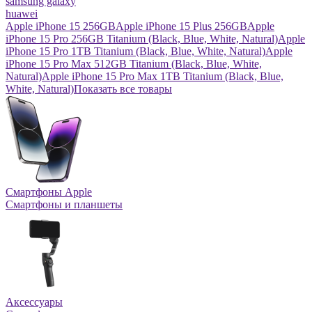
samsung galaxy
huawei
Apple iPhone 15 256GB
Apple iPhone 15 Plus 256GB
Apple
iPhone 15 Pro 256GB Titanium (Black, Blue, White, Natural)
Apple
iPhone 15 Pro 1TB Titanium (Black, Blue, White, Natural)
Apple
iPhone 15 Pro Max 512GB Titanium (Black, Blue, White,
Natural)
Apple iPhone 15 Pro Max 1TB Titanium (Black, Blue,
White, Natural)
Показать все товары
Смартфоны Apple
Смартфоны и планшеты
Аксессуары