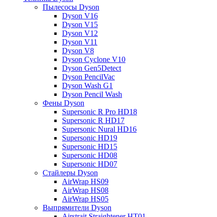
Пылесосы Dyson
Dyson V16
Dyson V15
Dyson V12
Dyson V11
Dyson V8
Dyson Cyclone V10
Dyson Gen5Detect
Dyson PencilVac
Dyson Wash G1
Dyson Pencil Wash
Фены Dyson
Supersonic R Pro HD18
Supersonic R HD17
Supersonic Nural HD16
Supersonic HD19
Supersonic HD15
Supersonic HD08
Supersonic HD07
Стайлеры Dyson
AirWrap HS09
AirWrap HS08
AirWrap HS05
Выпрямители Dyson
Airstrait Straightener HT01