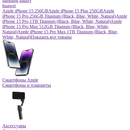
samsung galaxy
huawei
Apple iPhone 15 256GB
Apple iPhone 15 Plus 256GB
Apple
iPhone 15 Pro 256GB Titanium (Black, Blue, White, Natural)
Apple
iPhone 15 Pro 1TB Titanium (Black, Blue, White, Natural)
Apple
iPhone 15 Pro Max 512GB Titanium (Black, Blue, White,
Natural)
Apple iPhone 15 Pro Max 1TB Titanium (Black, Blue,
White, Natural)
Показать все товары
Смартфоны Apple
Смартфоны и планшеты
Аксессуары