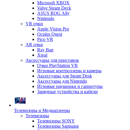
Microsoft XBOX
Valve Steam Deck
ASUS ROG Ally
Nintendo
VR очки
Apple Vision Pro
Oculus Quest
Pico VR
AR очки
Ray Ban
Xreal
Аксессуары для приставок
Очки PlayStation VR
Игровые контроллеры и камеры
Аксессуары для Steam Desk
Аксессуары для Nintendo
Игровые наушники и гарнитуры
Зарядные устройства и кабели
Телевизоры и Медиаплееры
Телевизоры
Телевизоры SONY
Телевизоры Samsung