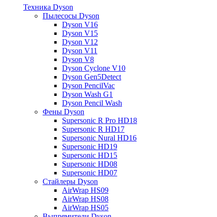
Техника Dyson
Пылесосы Dyson
Dyson V16
Dyson V15
Dyson V12
Dyson V11
Dyson V8
Dyson Cyclone V10
Dyson Gen5Detect
Dyson PencilVac
Dyson Wash G1
Dyson Pencil Wash
Фены Dyson
Supersonic R Pro HD18
Supersonic R HD17
Supersonic Nural HD16
Supersonic HD19
Supersonic HD15
Supersonic HD08
Supersonic HD07
Стайлеры Dyson
AirWrap HS09
AirWrap HS08
AirWrap HS05
Выпрямители Dyson