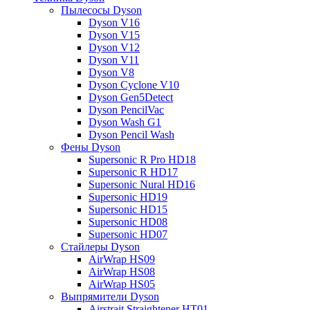
Пылесосы Dyson
Dyson V16
Dyson V15
Dyson V12
Dyson V11
Dyson V8
Dyson Cyclone V10
Dyson Gen5Detect
Dyson PencilVac
Dyson Wash G1
Dyson Pencil Wash
Фены Dyson
Supersonic R Pro HD18
Supersonic R HD17
Supersonic Nural HD16
Supersonic HD19
Supersonic HD15
Supersonic HD08
Supersonic HD07
Стайлеры Dyson
AirWrap HS09
AirWrap HS08
AirWrap HS05
Выпрямители Dyson
Airstrait Straightener HT01