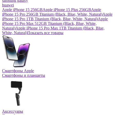
samsung galaxy
huawei
Apple iPhone 15 256GB
Apple iPhone 15 Plus 256GB
Apple
iPhone 15 Pro 256GB Titanium (Black, Blue, White, Natural)
Apple
iPhone 15 Pro 1TB Titanium (Black, Blue, White, Natural)
Apple
iPhone 15 Pro Max 512GB Titanium (Black, Blue, White,
Natural)
Apple iPhone 15 Pro Max 1TB Titanium (Black, Blue,
White, Natural)
Показать все товары
Смартфоны Apple
Смартфоны и планшеты
Аксессуары