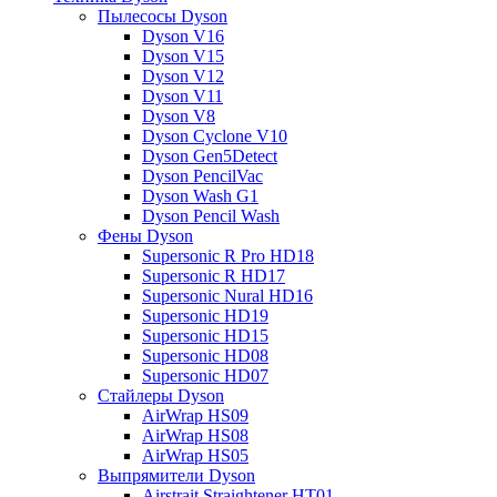
Пылесосы Dyson
Dyson V16
Dyson V15
Dyson V12
Dyson V11
Dyson V8
Dyson Cyclone V10
Dyson Gen5Detect
Dyson PencilVac
Dyson Wash G1
Dyson Pencil Wash
Фены Dyson
Supersonic R Pro HD18
Supersonic R HD17
Supersonic Nural HD16
Supersonic HD19
Supersonic HD15
Supersonic HD08
Supersonic HD07
Стайлеры Dyson
AirWrap HS09
AirWrap HS08
AirWrap HS05
Выпрямители Dyson
Airstrait Straightener HT01