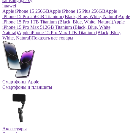
samsung galaxy
huawei
Apple iPhone 15 256GB
Apple iPhone 15 Plus 256GB
Apple
iPhone 15 Pro 256GB Titanium (Black, Blue, White, Natural)
Apple
iPhone 15 Pro 1TB Titanium (Black, Blue, White, Natural)
Apple
iPhone 15 Pro Max 512GB Titanium (Black, Blue, White,
Natural)
Apple iPhone 15 Pro Max 1TB Titanium (Black, Blue,
White, Natural)
Показать все товары
Смартфоны Apple
Смартфоны и планшеты
Аксессуары