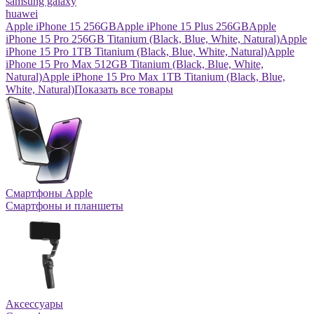
samsung galaxy
huawei
Apple iPhone 15 256GB
Apple iPhone 15 Plus 256GB
Apple
iPhone 15 Pro 256GB Titanium (Black, Blue, White, Natural)
Apple
iPhone 15 Pro 1TB Titanium (Black, Blue, White, Natural)
Apple
iPhone 15 Pro Max 512GB Titanium (Black, Blue, White,
Natural)
Apple iPhone 15 Pro Max 1TB Titanium (Black, Blue,
White, Natural)
Показать все товары
Смартфоны Apple
Смартфоны и планшеты
Аксессуары