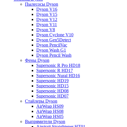
Пылесосы Dyson
Dyson V16
Dyson V15
Dyson V12
Dyson V11
Dyson V8
Dyson Cyclone V10
Dyson Gen5Detect
Dyson PencilVac
Dyson Wash G1
Dyson Pencil Wash
Фены Dyson
Supersonic R Pro HD18
Supersonic R HD17
Supersonic Nural HD16
Supersonic HD19
Supersonic HD15
Supersonic HD08
Supersonic HD07
Стайлеры Dyson
AirWrap HS09
AirWrap HS08
AirWrap HS05
Выпрямители Dyson
Airstrait Straightener HT01