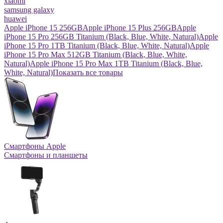
xiaomi
samsung galaxy
huawei
Apple iPhone 15 256GB
Apple iPhone 15 Plus 256GB
Apple
iPhone 15 Pro 256GB Titanium (Black, Blue, White, Natural)
Apple
iPhone 15 Pro 1TB Titanium (Black, Blue, White, Natural)
Apple
iPhone 15 Pro Max 512GB Titanium (Black, Blue, White,
Natural)
Apple iPhone 15 Pro Max 1TB Titanium (Black, Blue,
White, Natural)
Показать все товары
Смартфоны Apple
Смартфоны и планшеты