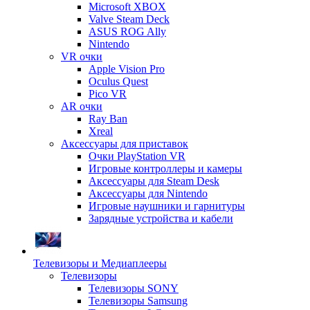
Microsoft XBOX
Valve Steam Deck
ASUS ROG Ally
Nintendo
VR очки
Apple Vision Pro
Oculus Quest
Pico VR
AR очки
Ray Ban
Xreal
Аксессуары для приставок
Очки PlayStation VR
Игровые контроллеры и камеры
Аксессуары для Steam Desk
Аксессуары для Nintendo
Игровые наушники и гарнитуры
Зарядные устройства и кабели
Телевизоры и Медиаплееры
Телевизоры
Телевизоры SONY
Телевизоры Samsung