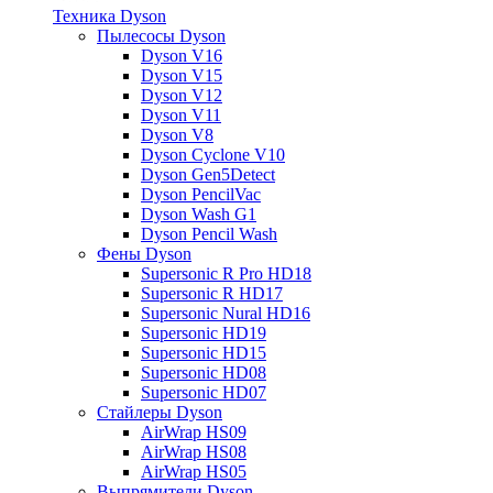
Техника Dyson
Пылесосы Dyson
Dyson V16
Dyson V15
Dyson V12
Dyson V11
Dyson V8
Dyson Cyclone V10
Dyson Gen5Detect
Dyson PencilVac
Dyson Wash G1
Dyson Pencil Wash
Фены Dyson
Supersonic R Pro HD18
Supersonic R HD17
Supersonic Nural HD16
Supersonic HD19
Supersonic HD15
Supersonic HD08
Supersonic HD07
Стайлеры Dyson
AirWrap HS09
AirWrap HS08
AirWrap HS05
Выпрямители Dyson