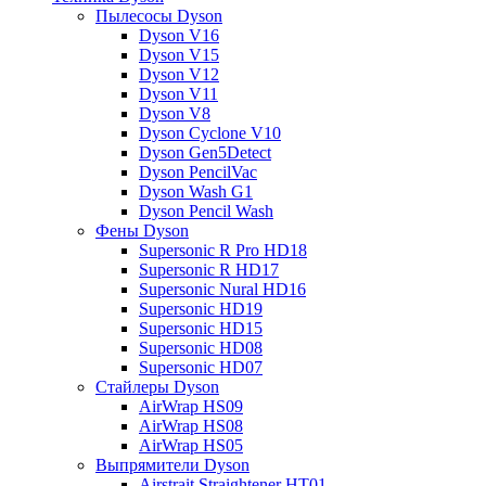
Пылесосы Dyson
Dyson V16
Dyson V15
Dyson V12
Dyson V11
Dyson V8
Dyson Cyclone V10
Dyson Gen5Detect
Dyson PencilVac
Dyson Wash G1
Dyson Pencil Wash
Фены Dyson
Supersonic R Pro HD18
Supersonic R HD17
Supersonic Nural HD16
Supersonic HD19
Supersonic HD15
Supersonic HD08
Supersonic HD07
Стайлеры Dyson
AirWrap HS09
AirWrap HS08
AirWrap HS05
Выпрямители Dyson
Airstrait Straightener HT01