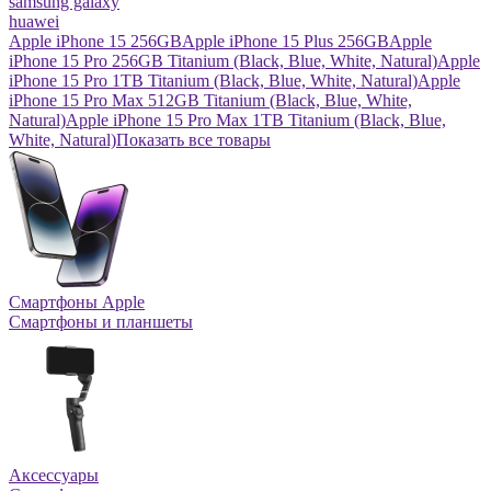
samsung galaxy
huawei
Apple iPhone 15 256GB
Apple iPhone 15 Plus 256GB
Apple
iPhone 15 Pro 256GB Titanium (Black, Blue, White, Natural)
Apple
iPhone 15 Pro 1TB Titanium (Black, Blue, White, Natural)
Apple
iPhone 15 Pro Max 512GB Titanium (Black, Blue, White,
Natural)
Apple iPhone 15 Pro Max 1TB Titanium (Black, Blue,
White, Natural)
Показать все товары
Смартфоны Apple
Смартфоны и планшеты
Аксессуары