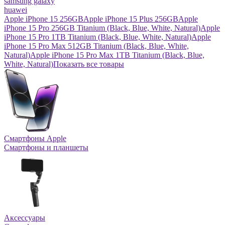
samsung galaxy
huawei
Apple iPhone 15 256GB
Apple iPhone 15 Plus 256GB
Apple
iPhone 15 Pro 256GB Titanium (Black, Blue, White, Natural)
Apple
iPhone 15 Pro 1TB Titanium (Black, Blue, White, Natural)
Apple
iPhone 15 Pro Max 512GB Titanium (Black, Blue, White,
Natural)
Apple iPhone 15 Pro Max 1TB Titanium (Black, Blue,
White, Natural)
Показать все товары
Смартфоны Apple
Смартфоны и планшеты
Аксессуары