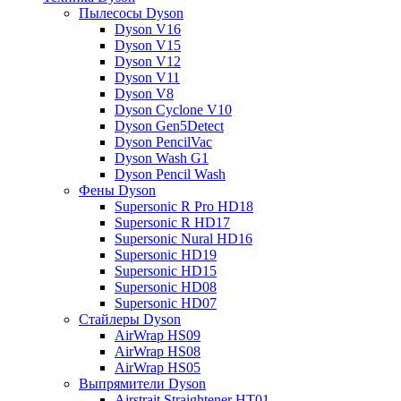
Пылесосы Dyson
Dyson V16
Dyson V15
Dyson V12
Dyson V11
Dyson V8
Dyson Cyclone V10
Dyson Gen5Detect
Dyson PencilVac
Dyson Wash G1
Dyson Pencil Wash
Фены Dyson
Supersonic R Pro HD18
Supersonic R HD17
Supersonic Nural HD16
Supersonic HD19
Supersonic HD15
Supersonic HD08
Supersonic HD07
Стайлеры Dyson
AirWrap HS09
AirWrap HS08
AirWrap HS05
Выпрямители Dyson
Airstrait Straightener HT01