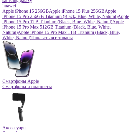
samsung galaxy
huawei
Apple iPhone 15 256GB
Apple iPhone 15 Plus 256GB
Apple
iPhone 15 Pro 256GB Titanium (Black, Blue, White, Natural)
Apple
iPhone 15 Pro 1TB Titanium (Black, Blue, White, Natural)
Apple
iPhone 15 Pro Max 512GB Titanium (Black, Blue, White,
Natural)
Apple iPhone 15 Pro Max 1TB Titanium (Black, Blue,
White, Natural)
Показать все товары
Смартфоны Apple
Смартфоны и планшеты
Аксессуары