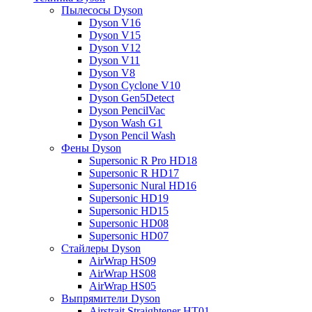
Пылесосы Dyson
Dyson V16
Dyson V15
Dyson V12
Dyson V11
Dyson V8
Dyson Cyclone V10
Dyson Gen5Detect
Dyson PencilVac
Dyson Wash G1
Dyson Pencil Wash
Фены Dyson
Supersonic R Pro HD18
Supersonic R HD17
Supersonic Nural HD16
Supersonic HD19
Supersonic HD15
Supersonic HD08
Supersonic HD07
Стайлеры Dyson
AirWrap HS09
AirWrap HS08
AirWrap HS05
Выпрямители Dyson
Airstrait Straightener HT01