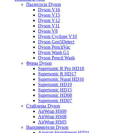
Пылесосы Dyson
Dyson V16
Dyson V15
Dyson V12
Dyson V11
Dyson V8
Dyson Cyclone V10
Dyson Gen5Detect
Dyson PencilVac
Dyson Wash G1
Dyson Pencil Wash
Фены Dyson
Supersonic R Pro HD18
Supersonic R HD17
Supersonic Nural HD16
Supersonic HD19
Supersonic HD15
Supersonic HD08
Supersonic HD07
Стайлеры Dyson
AirWrap HS09
AirWrap HS08
AirWrap HS05
Выпрямители Dyson
Airstrait Straightener HT01