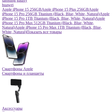
samsung galaxy
huawei
Apple iPhone 15 256GB
Apple iPhone 15 Plus 256GB
Apple
iPhone 15 Pro 256GB Titanium (Black, Blue, White, Natural)
Apple
iPhone 15 Pro 1TB Titanium (Black, Blue, White, Natural)
Apple
iPhone 15 Pro Max 512GB Titanium (Black, Blue, White,
Natural)
Apple iPhone 15 Pro Max 1TB Titanium (Black, Blue,
White, Natural)
Показать все товары
Смартфоны Apple
Смартфоны и планшеты
Аксессуары