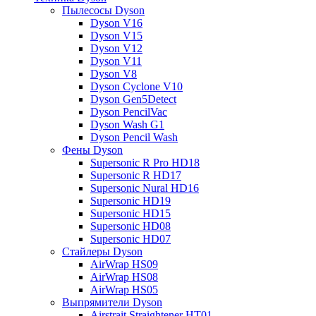
Пылесосы Dyson
Dyson V16
Dyson V15
Dyson V12
Dyson V11
Dyson V8
Dyson Cyclone V10
Dyson Gen5Detect
Dyson PencilVac
Dyson Wash G1
Dyson Pencil Wash
Фены Dyson
Supersonic R Pro HD18
Supersonic R HD17
Supersonic Nural HD16
Supersonic HD19
Supersonic HD15
Supersonic HD08
Supersonic HD07
Стайлеры Dyson
AirWrap HS09
AirWrap HS08
AirWrap HS05
Выпрямители Dyson
Airstrait Straightener HT01