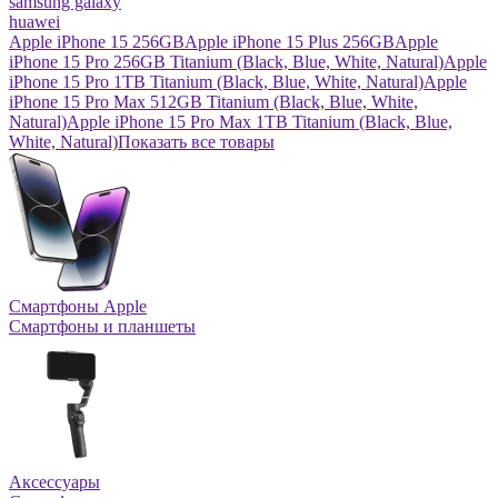
samsung galaxy
huawei
Apple iPhone 15 256GB
Apple iPhone 15 Plus 256GB
Apple
iPhone 15 Pro 256GB Titanium (Black, Blue, White, Natural)
Apple
iPhone 15 Pro 1TB Titanium (Black, Blue, White, Natural)
Apple
iPhone 15 Pro Max 512GB Titanium (Black, Blue, White,
Natural)
Apple iPhone 15 Pro Max 1TB Titanium (Black, Blue,
White, Natural)
Показать все товары
Смартфоны Apple
Смартфоны и планшеты
Аксессуары