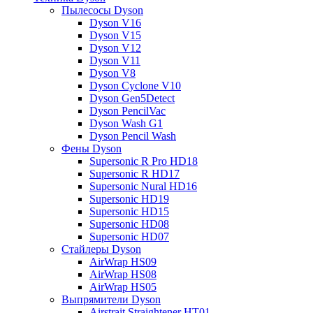
Пылесосы Dyson
Dyson V16
Dyson V15
Dyson V12
Dyson V11
Dyson V8
Dyson Cyclone V10
Dyson Gen5Detect
Dyson PencilVac
Dyson Wash G1
Dyson Pencil Wash
Фены Dyson
Supersonic R Pro HD18
Supersonic R HD17
Supersonic Nural HD16
Supersonic HD19
Supersonic HD15
Supersonic HD08
Supersonic HD07
Стайлеры Dyson
AirWrap HS09
AirWrap HS08
AirWrap HS05
Выпрямители Dyson
Airstrait Straightener HT01