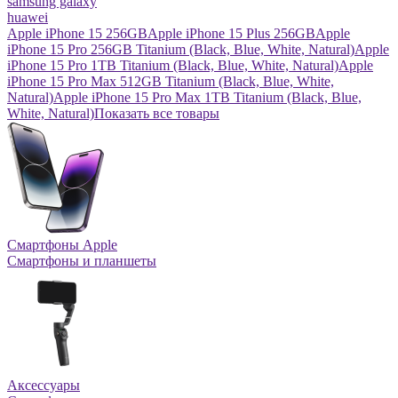
samsung galaxy
huawei
Apple iPhone 15 256GB
Apple iPhone 15 Plus 256GB
Apple
iPhone 15 Pro 256GB Titanium (Black, Blue, White, Natural)
Apple
iPhone 15 Pro 1TB Titanium (Black, Blue, White, Natural)
Apple
iPhone 15 Pro Max 512GB Titanium (Black, Blue, White,
Natural)
Apple iPhone 15 Pro Max 1TB Titanium (Black, Blue,
White, Natural)
Показать все товары
Смартфоны Apple
Смартфоны и планшеты
Аксессуары