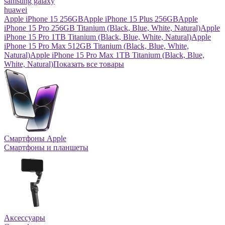
samsung galaxy
huawei
Apple iPhone 15 256GB
Apple iPhone 15 Plus 256GB
Apple
iPhone 15 Pro 256GB Titanium (Black, Blue, White, Natural)
Apple
iPhone 15 Pro 1TB Titanium (Black, Blue, White, Natural)
Apple
iPhone 15 Pro Max 512GB Titanium (Black, Blue, White,
Natural)
Apple iPhone 15 Pro Max 1TB Titanium (Black, Blue,
White, Natural)
Показать все товары
Смартфоны Apple
Смартфоны и планшеты
Аксессуары