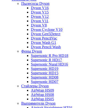
Пылесосы Dyson
Dyson V16
Dyson V15
Dyson V12
Dyson V11
Dyson V8
Dyson Cyclone V10
Dyson Gen5Detect
Dyson PencilVac
Dyson Wash G1
Dyson Pencil Wash
Фены Dyson
Supersonic R Pro HD18
Supersonic R HD17
Supersonic Nural HD16
Supersonic HD19
Supersonic HD15
Supersonic HD08
Supersonic HD07
Стайлеры Dyson
AirWrap HS09
AirWrap HS08
AirWrap HS05
Выпрямители Dyson
Airstrait Straightener HT01