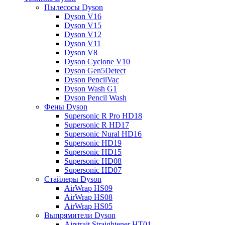
Пылесосы Dyson
Dyson V16
Dyson V15
Dyson V12
Dyson V11
Dyson V8
Dyson Cyclone V10
Dyson Gen5Detect
Dyson PencilVac
Dyson Wash G1
Dyson Pencil Wash
Фены Dyson
Supersonic R Pro HD18
Supersonic R HD17
Supersonic Nural HD16
Supersonic HD19
Supersonic HD15
Supersonic HD08
Supersonic HD07
Стайлеры Dyson
AirWrap HS09
AirWrap HS08
AirWrap HS05
Выпрямители Dyson
Airstrait Straightener HT01