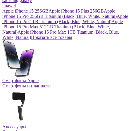
samsung galaxy
huawei
Apple iPhone 15 256GB
Apple iPhone 15 Plus 256GB
Apple
iPhone 15 Pro 256GB Titanium (Black, Blue, White, Natural)
Apple
iPhone 15 Pro 1TB Titanium (Black, Blue, White, Natural)
Apple
iPhone 15 Pro Max 512GB Titanium (Black, Blue, White,
Natural)
Apple iPhone 15 Pro Max 1TB Titanium (Black, Blue,
White, Natural)
Показать все товары
Смартфоны Apple
Смартфоны и планшеты
Аксессуары