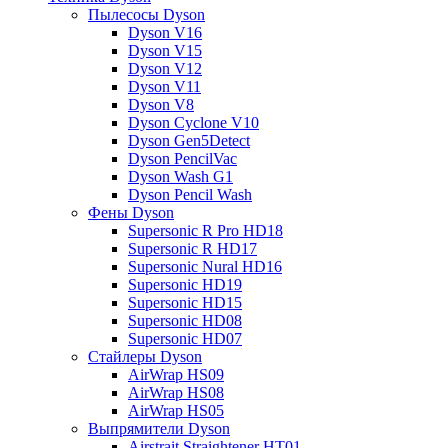
Пылесосы Dyson
Dyson V16
Dyson V15
Dyson V12
Dyson V11
Dyson V8
Dyson Cyclone V10
Dyson Gen5Detect
Dyson PencilVac
Dyson Wash G1
Dyson Pencil Wash
Фены Dyson
Supersonic R Pro HD18
Supersonic R HD17
Supersonic Nural HD16
Supersonic HD19
Supersonic HD15
Supersonic HD08
Supersonic HD07
Стайлеры Dyson
AirWrap HS09
AirWrap HS08
AirWrap HS05
Выпрямители Dyson
Airstrait Straightener HT01