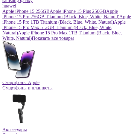
samsung galaxy
huawei
Apple iPhone 15 256GB
Apple iPhone 15 Plus 256GB
Apple
iPhone 15 Pro 256GB Titanium (Black, Blue, White, Natural)
Apple
iPhone 15 Pro 1TB Titanium (Black, Blue, White, Natural)
Apple
iPhone 15 Pro Max 512GB Titanium (Black, Blue, White,
Natural)
Apple iPhone 15 Pro Max 1TB Titanium (Black, Blue,
White, Natural)
Показать все товары
Смартфоны Apple
Смартфоны и планшеты
Аксессуары