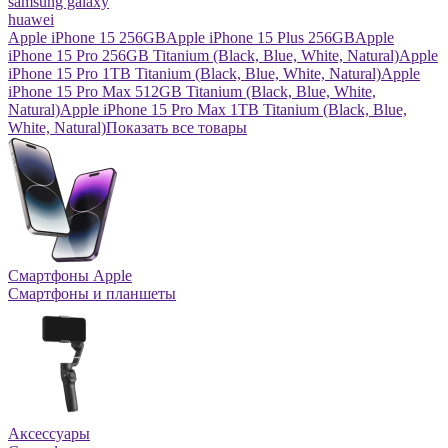
samsung galaxy
huawei
Apple iPhone 15 256GB
Apple iPhone 15 Plus 256GB
Apple
iPhone 15 Pro 256GB Titanium (Black, Blue, White, Natural)
Apple
iPhone 15 Pro 1TB Titanium (Black, Blue, White, Natural)
Apple
iPhone 15 Pro Max 512GB Titanium (Black, Blue, White,
Natural)
Apple iPhone 15 Pro Max 1TB Titanium (Black, Blue,
White, Natural)
Показать все товары
Смартфоны Apple
Смартфоны и планшеты
Аксессуары