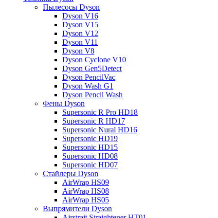
Пылесосы Dyson
Dyson V16
Dyson V15
Dyson V12
Dyson V11
Dyson V8
Dyson Cyclone V10
Dyson Gen5Detect
Dyson PencilVac
Dyson Wash G1
Dyson Pencil Wash
Фены Dyson
Supersonic R Pro HD18
Supersonic R HD17
Supersonic Nural HD16
Supersonic HD19
Supersonic HD15
Supersonic HD08
Supersonic HD07
Стайлеры Dyson
AirWrap HS09
AirWrap HS08
AirWrap HS05
Выпрямители Dyson
Airstrait Straightener HT01