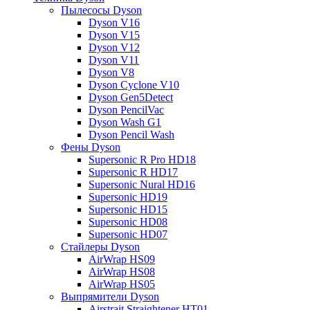
Пылесосы Dyson
Dyson V16
Dyson V15
Dyson V12
Dyson V11
Dyson V8
Dyson Cyclone V10
Dyson Gen5Detect
Dyson PencilVac
Dyson Wash G1
Dyson Pencil Wash
Фены Dyson
Supersonic R Pro HD18
Supersonic R HD17
Supersonic Nural HD16
Supersonic HD19
Supersonic HD15
Supersonic HD08
Supersonic HD07
Стайлеры Dyson
AirWrap HS09
AirWrap HS08
AirWrap HS05
Выпрямители Dyson
Airstrait Straightener HT01