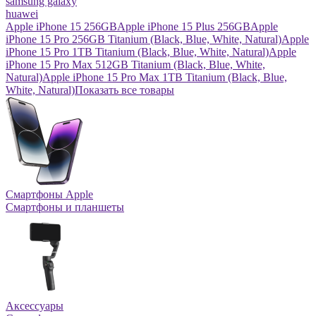
samsung galaxy
huawei
Apple iPhone 15 256GB
Apple iPhone 15 Plus 256GB
Apple
iPhone 15 Pro 256GB Titanium (Black, Blue, White, Natural)
Apple
iPhone 15 Pro 1TB Titanium (Black, Blue, White, Natural)
Apple
iPhone 15 Pro Max 512GB Titanium (Black, Blue, White,
Natural)
Apple iPhone 15 Pro Max 1TB Titanium (Black, Blue,
White, Natural)
Показать все товары
Смартфоны Apple
Смартфоны и планшеты
Аксессуары