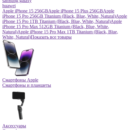
samsung galaxy
huawei
Apple iPhone 15 256GB
Apple iPhone 15 Plus 256GB
Apple
iPhone 15 Pro 256GB Titanium (Black, Blue, White, Natural)
Apple
iPhone 15 Pro 1TB Titanium (Black, Blue, White, Natural)
Apple
iPhone 15 Pro Max 512GB Titanium (Black, Blue, White,
Natural)
Apple iPhone 15 Pro Max 1TB Titanium (Black, Blue,
White, Natural)
Показать все товары
Смартфоны Apple
Смартфоны и планшеты
Аксессуары