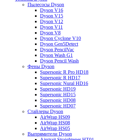
Пылесосы Dyson
Dyson V16
Dyson V15
Dyson V12
Dyson V11
Dyson V8
Dyson Cyclone V10
Dyson Gen5Detect
Dyson PencilVac
Dyson Wash G1
Dyson Pencil Wash
Фены Dyson
Supersonic R Pro HD18
Supersonic R HD17
Supersonic Nural HD16
Supersonic HD19
Supersonic HD15
Supersonic HD08
Supersonic HD07
Стайлеры Dyson
AirWrap HS09
AirWrap HS08
AirWrap HS05
Выпрямители Dyson
Airstrait Straightener HT01