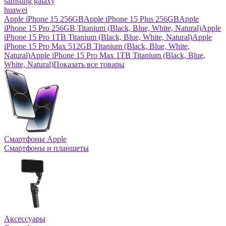
samsung galaxy
huawei
Apple iPhone 15 256GB
Apple iPhone 15 Plus 256GB
Apple
iPhone 15 Pro 256GB Titanium (Black, Blue, White, Natural)
Apple
iPhone 15 Pro 1TB Titanium (Black, Blue, White, Natural)
Apple
iPhone 15 Pro Max 512GB Titanium (Black, Blue, White,
Natural)
Apple iPhone 15 Pro Max 1TB Titanium (Black, Blue,
White, Natural)
Показать все товары
Смартфоны Apple
Смартфоны и планшеты
Аксессуары