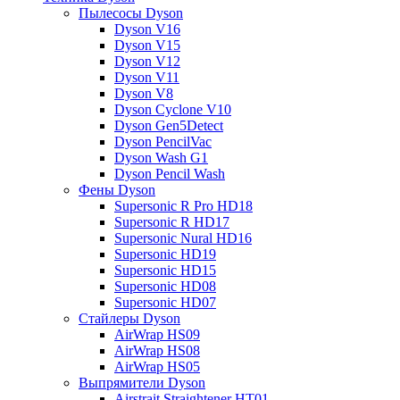
Пылесосы Dyson
Dyson V16
Dyson V15
Dyson V12
Dyson V11
Dyson V8
Dyson Cyclone V10
Dyson Gen5Detect
Dyson PencilVac
Dyson Wash G1
Dyson Pencil Wash
Фены Dyson
Supersonic R Pro HD18
Supersonic R HD17
Supersonic Nural HD16
Supersonic HD19
Supersonic HD15
Supersonic HD08
Supersonic HD07
Стайлеры Dyson
AirWrap HS09
AirWrap HS08
AirWrap HS05
Выпрямители Dyson
Airstrait Straightener HT01