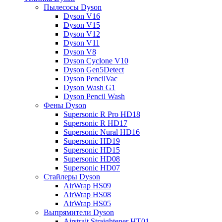
Пылесосы Dyson
Dyson V16
Dyson V15
Dyson V12
Dyson V11
Dyson V8
Dyson Cyclone V10
Dyson Gen5Detect
Dyson PencilVac
Dyson Wash G1
Dyson Pencil Wash
Фены Dyson
Supersonic R Pro HD18
Supersonic R HD17
Supersonic Nural HD16
Supersonic HD19
Supersonic HD15
Supersonic HD08
Supersonic HD07
Стайлеры Dyson
AirWrap HS09
AirWrap HS08
AirWrap HS05
Выпрямители Dyson
Airstrait Straightener HT01