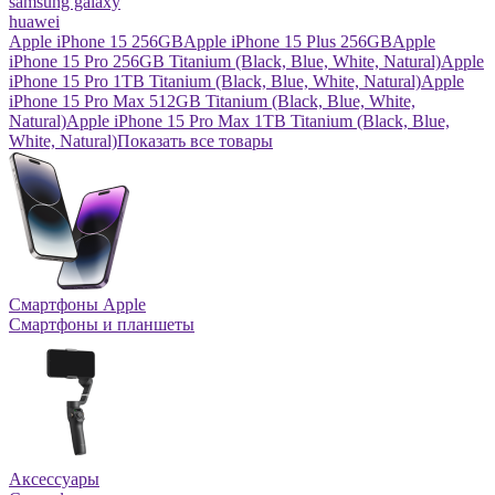
samsung galaxy
huawei
Apple iPhone 15 256GB
Apple iPhone 15 Plus 256GB
Apple
iPhone 15 Pro 256GB Titanium (Black, Blue, White, Natural)
Apple
iPhone 15 Pro 1TB Titanium (Black, Blue, White, Natural)
Apple
iPhone 15 Pro Max 512GB Titanium (Black, Blue, White,
Natural)
Apple iPhone 15 Pro Max 1TB Titanium (Black, Blue,
White, Natural)
Показать все товары
Смартфоны Apple
Смартфоны и планшеты
Аксессуары