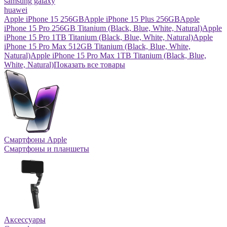
samsung galaxy
huawei
Apple iPhone 15 256GB
Apple iPhone 15 Plus 256GB
Apple
iPhone 15 Pro 256GB Titanium (Black, Blue, White, Natural)
Apple
iPhone 15 Pro 1TB Titanium (Black, Blue, White, Natural)
Apple
iPhone 15 Pro Max 512GB Titanium (Black, Blue, White,
Natural)
Apple iPhone 15 Pro Max 1TB Titanium (Black, Blue,
White, Natural)
Показать все товары
Смартфоны Apple
Смартфоны и планшеты
Аксессуары