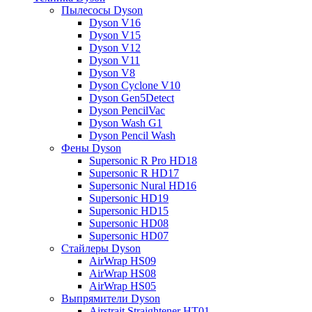
Пылесосы Dyson
Dyson V16
Dyson V15
Dyson V12
Dyson V11
Dyson V8
Dyson Cyclone V10
Dyson Gen5Detect
Dyson PencilVac
Dyson Wash G1
Dyson Pencil Wash
Фены Dyson
Supersonic R Pro HD18
Supersonic R HD17
Supersonic Nural HD16
Supersonic HD19
Supersonic HD15
Supersonic HD08
Supersonic HD07
Стайлеры Dyson
AirWrap HS09
AirWrap HS08
AirWrap HS05
Выпрямители Dyson
Airstrait Straightener HT01