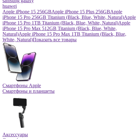
samsung galaxy
huawei
Apple iPhone 15 256GB
Apple iPhone 15 Plus 256GB
Apple
iPhone 15 Pro 256GB Titanium (Black, Blue, White, Natural)
Apple
iPhone 15 Pro 1TB Titanium (Black, Blue, White, Natural)
Apple
iPhone 15 Pro Max 512GB Titanium (Black, Blue, White,
Natural)
Apple iPhone 15 Pro Max 1TB Titanium (Black, Blue,
White, Natural)
Показать все товары
Смартфоны Apple
Смартфоны и планшеты
Аксессуары