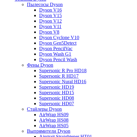
Пылесосы Dyson
Dyson V16
Dyson V15
Dyson V12
Dyson V11
Dyson V8
Dyson Cyclone V10
Dyson Gen5Detect
Dyson PencilVac
Dyson Wash G1
Dyson Pencil Wash
Фены Dyson
Supersonic R Pro HD18
Supersonic R HD17
Supersonic Nural HD16
Supersonic HD19
Supersonic HD15
Supersonic HD08
Supersonic HD07
Стайлеры Dyson
AirWrap HS09
AirWrap HS08
AirWrap HS05
Выпрямители Dyson
Airstrait Straightener HT01