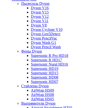
Пылесосы Dyson
Dyson V16
Dyson V15
Dyson V12
Dyson V11
Dyson V8
Dyson Cyclone V10
Dyson Gen5Detect
Dyson PencilVac
Dyson Wash G1
Dyson Pencil Wash
Фены Dyson
Supersonic R Pro HD18
Supersonic R HD17
Supersonic Nural HD16
Supersonic HD19
Supersonic HD15
Supersonic HD08
Supersonic HD07
Стайлеры Dyson
AirWrap HS09
AirWrap HS08
AirWrap HS05
Выпрямители Dyson
Airstrait Straightener HT01