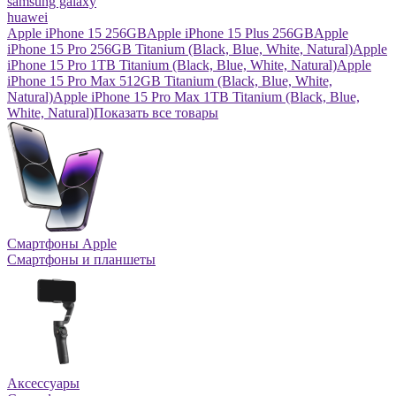
samsung galaxy
huawei
Apple iPhone 15 256GB
Apple iPhone 15 Plus 256GB
Apple
iPhone 15 Pro 256GB Titanium (Black, Blue, White, Natural)
Apple
iPhone 15 Pro 1TB Titanium (Black, Blue, White, Natural)
Apple
iPhone 15 Pro Max 512GB Titanium (Black, Blue, White,
Natural)
Apple iPhone 15 Pro Max 1TB Titanium (Black, Blue,
White, Natural)
Показать все товары
Смартфоны Apple
Смартфоны и планшеты
Аксессуары