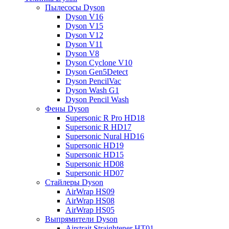
Пылесосы Dyson
Dyson V16
Dyson V15
Dyson V12
Dyson V11
Dyson V8
Dyson Cyclone V10
Dyson Gen5Detect
Dyson PencilVac
Dyson Wash G1
Dyson Pencil Wash
Фены Dyson
Supersonic R Pro HD18
Supersonic R HD17
Supersonic Nural HD16
Supersonic HD19
Supersonic HD15
Supersonic HD08
Supersonic HD07
Стайлеры Dyson
AirWrap HS09
AirWrap HS08
AirWrap HS05
Выпрямители Dyson
Airstrait Straightener HT01