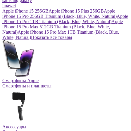
samsung galaxy
huawei
Apple iPhone 15 256GB
Apple iPhone 15 Plus 256GB
Apple
iPhone 15 Pro 256GB Titanium (Black, Blue, White, Natural)
Apple
iPhone 15 Pro 1TB Titanium (Black, Blue, White, Natural)
Apple
iPhone 15 Pro Max 512GB Titanium (Black, Blue, White,
Natural)
Apple iPhone 15 Pro Max 1TB Titanium (Black, Blue,
White, Natural)
Показать все товары
Смартфоны Apple
Смартфоны и планшеты
Аксессуары