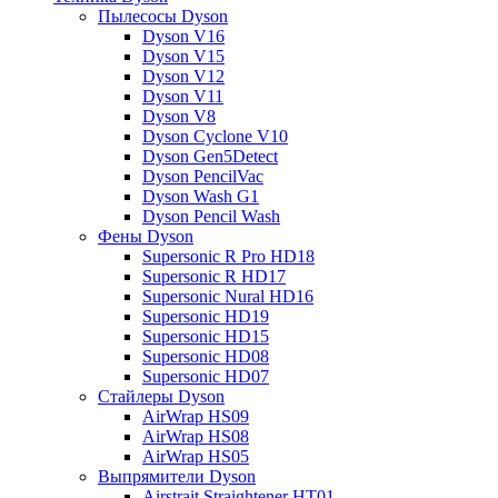
Пылесосы Dyson
Dyson V16
Dyson V15
Dyson V12
Dyson V11
Dyson V8
Dyson Cyclone V10
Dyson Gen5Detect
Dyson PencilVac
Dyson Wash G1
Dyson Pencil Wash
Фены Dyson
Supersonic R Pro HD18
Supersonic R HD17
Supersonic Nural HD16
Supersonic HD19
Supersonic HD15
Supersonic HD08
Supersonic HD07
Стайлеры Dyson
AirWrap HS09
AirWrap HS08
AirWrap HS05
Выпрямители Dyson
Airstrait Straightener HT01