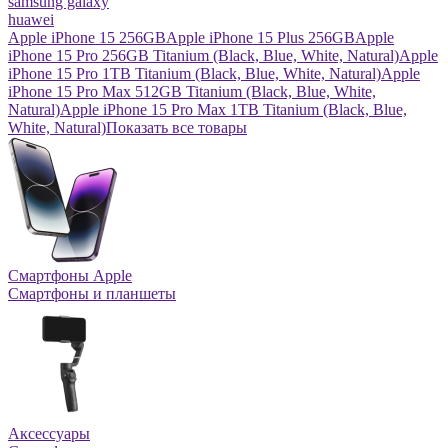
samsung galaxy
huawei
Apple iPhone 15 256GB
Apple iPhone 15 Plus 256GB
Apple
iPhone 15 Pro 256GB Titanium (Black, Blue, White, Natural)
Apple
iPhone 15 Pro 1TB Titanium (Black, Blue, White, Natural)
Apple
iPhone 15 Pro Max 512GB Titanium (Black, Blue, White,
Natural)
Apple iPhone 15 Pro Max 1TB Titanium (Black, Blue,
White, Natural)
Показать все товары
Смартфоны Apple
Смартфоны и планшеты
Аксессуары