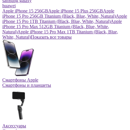
samsung galaxy
huawei
Apple iPhone 15 256GB
Apple iPhone 15 Plus 256GB
Apple
iPhone 15 Pro 256GB Titanium (Black, Blue, White, Natural)
Apple
iPhone 15 Pro 1TB Titanium (Black, Blue, White, Natural)
Apple
iPhone 15 Pro Max 512GB Titanium (Black, Blue, White,
Natural)
Apple iPhone 15 Pro Max 1TB Titanium (Black, Blue,
White, Natural)
Показать все товары
Смартфоны Apple
Смартфоны и планшеты
Аксессуары