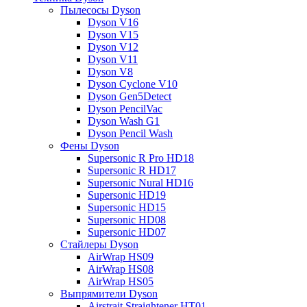
Пылесосы Dyson
Dyson V16
Dyson V15
Dyson V12
Dyson V11
Dyson V8
Dyson Cyclone V10
Dyson Gen5Detect
Dyson PencilVac
Dyson Wash G1
Dyson Pencil Wash
Фены Dyson
Supersonic R Pro HD18
Supersonic R HD17
Supersonic Nural HD16
Supersonic HD19
Supersonic HD15
Supersonic HD08
Supersonic HD07
Стайлеры Dyson
AirWrap HS09
AirWrap HS08
AirWrap HS05
Выпрямители Dyson
Airstrait Straightener HT01