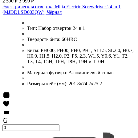
2 590 ₽
3 990 ₽
Электрическая отвертка Mijia Electric Screwdriver 24 in 1
(MJDDLSD003QW), Чёрная
Тип:
Набор отверток 24 в 1
Твердость бита:
60HRC
Биты:
PH000, PH00, PH0, PH1, SL1.5, SL2.0, H0.7,
H0.9, H1.5, H2.0, P2, P5, 2.3, W1.5, Y0.6, Y1, T2,
T3, T4, T5H, T6H, T8H, T9H и T10H
Материал футляра:
Алюминиевый сплав
Размеры кейс (мм):
201.8x74.2x25.2