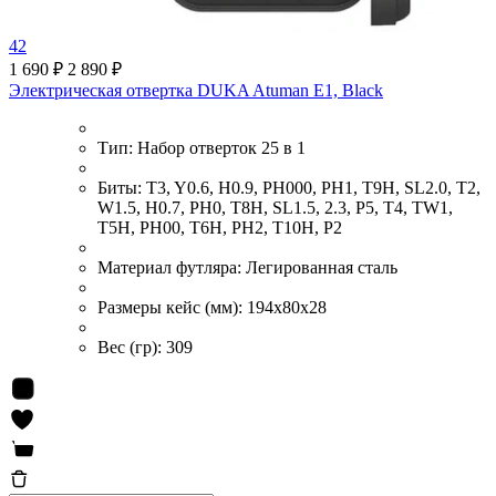
42
1 690 ₽
2 890 ₽
Электрическая отвертка DUKA Atuman E1, Black
Тип:
Набор отверток 25 в 1
Биты:
T3, Y0.6, H0.9, PH000, PH1, T9H, SL2.0, T2,
W1.5, H0.7, PH0, T8H, SL1.5, 2.3, P5, T4, TW1,
T5H, PH00, T6H, PH2, T10H, P2
Материал футляра:
Легированная сталь
Размеры кейс (мм):
194x80x28
Вес (гр):
309