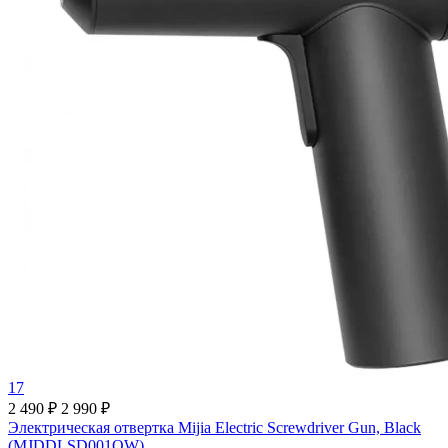
17
2 490 ₽
2 990 ₽
Электрическая отвертка Mijia Electric Screwdriver Gun, Black
(MJDDLSD001QW)