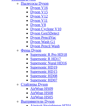
Пылесосы Dyson
Dyson V16
Dyson V15
Dyson V12
Dyson V11
Dyson V8
Dyson Cyclone V10
Dyson Gen5Detect
Dyson PencilVac
Dyson Wash G1
Dyson Pencil Wash
Фены Dyson
Supersonic R Pro HD18
Supersonic R HD17
Supersonic Nural HD16
Supersonic HD19
Supersonic HD15
Supersonic HD08
Supersonic HD07
Стайлеры Dyson
AirWrap HS09
AirWrap HS08
AirWrap HS05
Выпрямители Dyson
Airstrait Straightener HT01