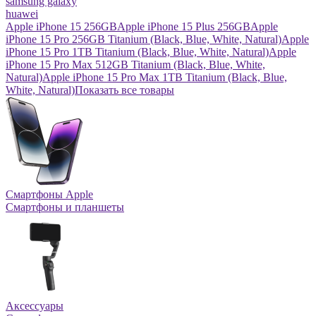
samsung galaxy
huawei
Apple iPhone 15 256GB
Apple iPhone 15 Plus 256GB
Apple
iPhone 15 Pro 256GB Titanium (Black, Blue, White, Natural)
Apple
iPhone 15 Pro 1TB Titanium (Black, Blue, White, Natural)
Apple
iPhone 15 Pro Max 512GB Titanium (Black, Blue, White,
Natural)
Apple iPhone 15 Pro Max 1TB Titanium (Black, Blue,
White, Natural)
Показать все товары
Смартфоны Apple
Смартфоны и планшеты
Аксессуары