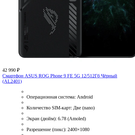
42 990 ₽
Смартфон ASUS ROG Phone 9 FE 5G 12/512Гб Чёрный
(AL2401)
Операционная система:
Android
Количество SIM-карт:
Две (nano)
Экран (дюйм):
6.78 (Amoled)
Разрешение (пикс):
2400×1080