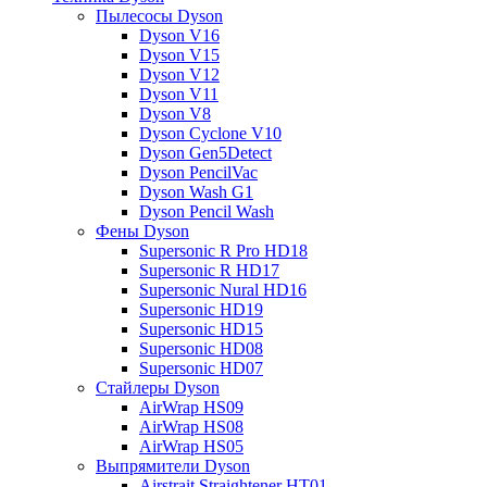
Пылесосы Dyson
Dyson V16
Dyson V15
Dyson V12
Dyson V11
Dyson V8
Dyson Cyclone V10
Dyson Gen5Detect
Dyson PencilVac
Dyson Wash G1
Dyson Pencil Wash
Фены Dyson
Supersonic R Pro HD18
Supersonic R HD17
Supersonic Nural HD16
Supersonic HD19
Supersonic HD15
Supersonic HD08
Supersonic HD07
Стайлеры Dyson
AirWrap HS09
AirWrap HS08
AirWrap HS05
Выпрямители Dyson
Airstrait Straightener HT01