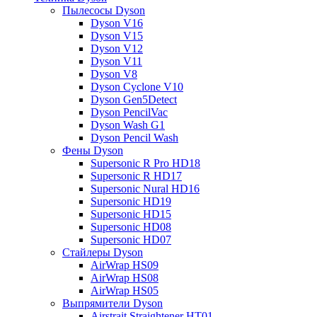
Пылесосы Dyson
Dyson V16
Dyson V15
Dyson V12
Dyson V11
Dyson V8
Dyson Cyclone V10
Dyson Gen5Detect
Dyson PencilVac
Dyson Wash G1
Dyson Pencil Wash
Фены Dyson
Supersonic R Pro HD18
Supersonic R HD17
Supersonic Nural HD16
Supersonic HD19
Supersonic HD15
Supersonic HD08
Supersonic HD07
Стайлеры Dyson
AirWrap HS09
AirWrap HS08
AirWrap HS05
Выпрямители Dyson
Airstrait Straightener HT01