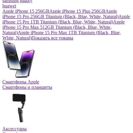
samsung galaxy
huawei
Apple iPhone 15 256GB
Apple iPhone 15 Plus 256GB
Apple
iPhone 15 Pro 256GB Titanium (Black, Blue, White, Natural)
Apple
iPhone 15 Pro 1TB Titanium (Black, Blue, White, Natural)
Apple
iPhone 15 Pro Max 512GB Titanium (Black, Blue, White,
Natural)
Apple iPhone 15 Pro Max 1TB Titanium (Black, Blue,
White, Natural)
Показать все товары
Смартфоны Apple
Смартфоны и планшеты
Аксессуары