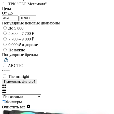
ТРК "СБС Мегамолл"
Цена
От
До
Популярные ценовые диапазоны
До 5 800
5 800 – 7 700 ₽
7 700 – 9 000 ₽
9 000 ₽ и дороже
Не важно
Популярные бренды
ARCTIC
Thermalright
Применить фильтр
4
Фильтры
Очистить всё