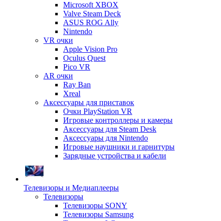
Microsoft XBOX
Valve Steam Deck
ASUS ROG Ally
Nintendo
VR очки
Apple Vision Pro
Oculus Quest
Pico VR
AR очки
Ray Ban
Xreal
Аксессуары для приставок
Очки PlayStation VR
Игровые контроллеры и камеры
Аксессуары для Steam Desk
Аксессуары для Nintendo
Игровые наушники и гарнитуры
Зарядные устройства и кабели
Телевизоры и Медиаплееры
Телевизоры
Телевизоры SONY
Телевизоры Samsung