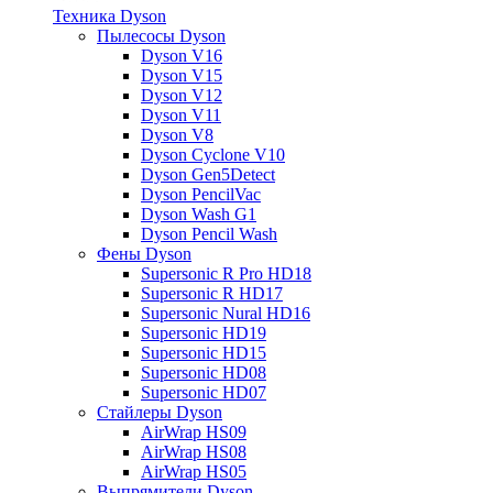
Техника Dyson
Пылесосы Dyson
Dyson V16
Dyson V15
Dyson V12
Dyson V11
Dyson V8
Dyson Cyclone V10
Dyson Gen5Detect
Dyson PencilVac
Dyson Wash G1
Dyson Pencil Wash
Фены Dyson
Supersonic R Pro HD18
Supersonic R HD17
Supersonic Nural HD16
Supersonic HD19
Supersonic HD15
Supersonic HD08
Supersonic HD07
Стайлеры Dyson
AirWrap HS09
AirWrap HS08
AirWrap HS05
Выпрямители Dyson