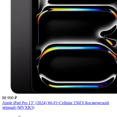
88 990 ₽
Apple iPad Pro 13" (2024) Wi-Fi+Cellular 256Гб Космический
чёрный (MVXR3)