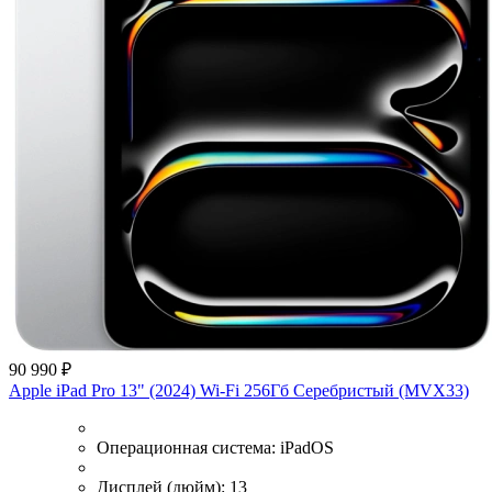
90 990 ₽
Apple iPad Pro 13" (2024) Wi-Fi 256Гб Серебристый (MVX33)
Операционная система:
iPadOS
Дисплей (дюйм):
13