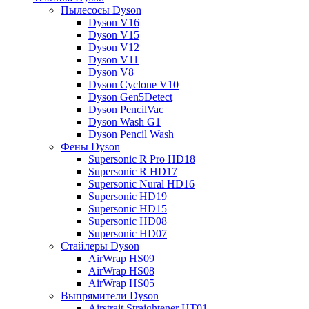
Пылесосы Dyson
Dyson V16
Dyson V15
Dyson V12
Dyson V11
Dyson V8
Dyson Cyclone V10
Dyson Gen5Detect
Dyson PencilVac
Dyson Wash G1
Dyson Pencil Wash
Фены Dyson
Supersonic R Pro HD18
Supersonic R HD17
Supersonic Nural HD16
Supersonic HD19
Supersonic HD15
Supersonic HD08
Supersonic HD07
Стайлеры Dyson
AirWrap HS09
AirWrap HS08
AirWrap HS05
Выпрямители Dyson
Airstrait Straightener HT01