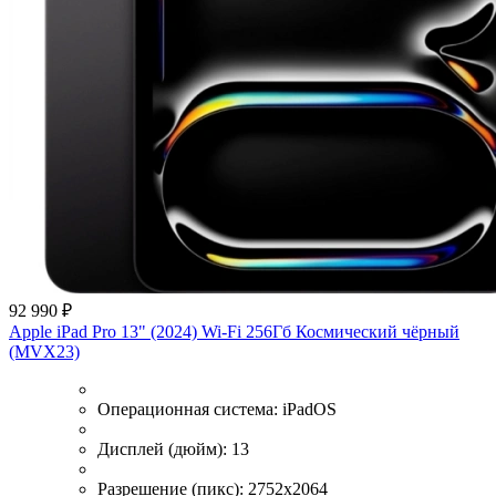
92 990 ₽
Apple iPad Pro 13" (2024) Wi-Fi 256Гб Космический чёрный
(MVX23)
Операционная система:
iPadOS
Дисплей (дюйм):
13
Разрешение (пикс):
2752x2064