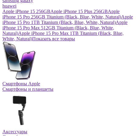
samsung galaxy
huawei
Apple iPhone 15 256GB
Apple iPhone 15 Plus 256GB
Apple
iPhone 15 Pro 256GB Titanium (Black, Blue, White, Natural)
Apple
iPhone 15 Pro 1TB Titanium (Black, Blue, White, Natural)
Apple
iPhone 15 Pro Max 512GB Titanium (Black, Blue, White,
Natural)
Apple iPhone 15 Pro Max 1TB Titanium (Black, Blue,
White, Natural)
Показать все товары
Смартфоны Apple
Смартфоны и планшеты
Аксессуары