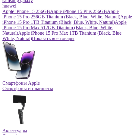
samsung galaxy
huawei
Apple iPhone 15 256GB
Apple iPhone 15 Plus 256GB
Apple
iPhone 15 Pro 256GB Titanium (Black, Blue, White, Natural)
Apple
iPhone 15 Pro 1TB Titanium (Black, Blue, White, Natural)
Apple
iPhone 15 Pro Max 512GB Titanium (Black, Blue, White,
Natural)
Apple iPhone 15 Pro Max 1TB Titanium (Black, Blue,
White, Natural)
Показать все товары
Смартфоны Apple
Смартфоны и планшеты
Аксессуары