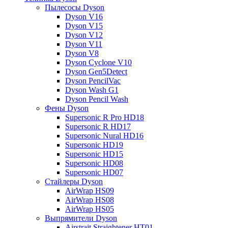
Пылесосы Dyson
Dyson V16
Dyson V15
Dyson V12
Dyson V11
Dyson V8
Dyson Cyclone V10
Dyson Gen5Detect
Dyson PencilVac
Dyson Wash G1
Dyson Pencil Wash
Фены Dyson
Supersonic R Pro HD18
Supersonic R HD17
Supersonic Nural HD16
Supersonic HD19
Supersonic HD15
Supersonic HD08
Supersonic HD07
Стайлеры Dyson
AirWrap HS09
AirWrap HS08
AirWrap HS05
Выпрямители Dyson
Airstrait Straightener HT01