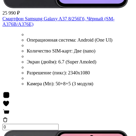
25 990 ₽
Смартфон Samsung Galaxy A37 8/256Гб, Чёрный (SM-
A376B/A376E)
Операционная система:
Android (One UI)
Количество SIM-карт:
Две (nano)
Экран (дюйм):
6.7 (Super Amoled)
Разрешение (пикс):
2340x1080
Камера (Мп):
50+8+5 (3 модуля)