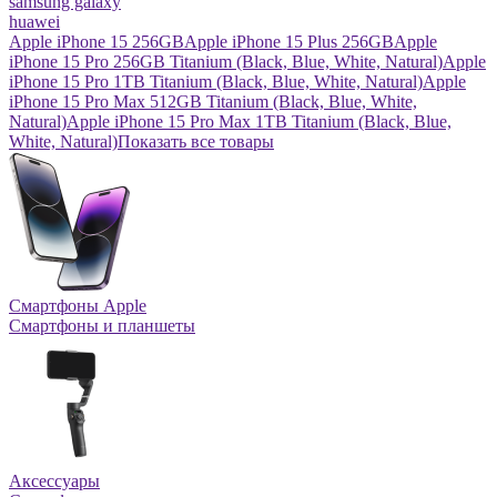
samsung galaxy
huawei
Apple iPhone 15 256GB
Apple iPhone 15 Plus 256GB
Apple
iPhone 15 Pro 256GB Titanium (Black, Blue, White, Natural)
Apple
iPhone 15 Pro 1TB Titanium (Black, Blue, White, Natural)
Apple
iPhone 15 Pro Max 512GB Titanium (Black, Blue, White,
Natural)
Apple iPhone 15 Pro Max 1TB Titanium (Black, Blue,
White, Natural)
Показать все товары
Смартфоны Apple
Смартфоны и планшеты
Аксессуары