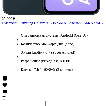
25 990 ₽
Смартфон Samsung Galaxy A37 8/256Гб, Зеленый (SM-A376B)
Операционная система:
Android (One UI)
Количество SIM-карт:
Две (nano)
Экран (дюйм):
6.7 (Super Amoled)
Разрешение (пикс):
2340x1080
Камера (Мп):
50+8+5 (3 модуля)