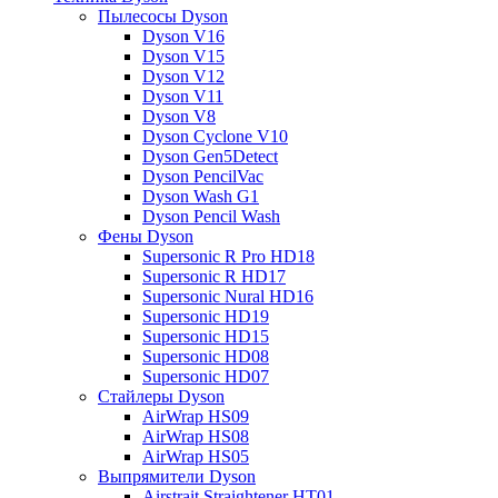
Пылесосы Dyson
Dyson V16
Dyson V15
Dyson V12
Dyson V11
Dyson V8
Dyson Cyclone V10
Dyson Gen5Detect
Dyson PencilVac
Dyson Wash G1
Dyson Pencil Wash
Фены Dyson
Supersonic R Pro HD18
Supersonic R HD17
Supersonic Nural HD16
Supersonic HD19
Supersonic HD15
Supersonic HD08
Supersonic HD07
Стайлеры Dyson
AirWrap HS09
AirWrap HS08
AirWrap HS05
Выпрямители Dyson
Airstrait Straightener HT01