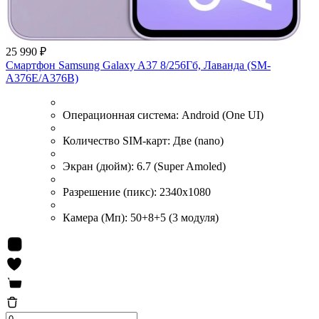
25 990 ₽
Смартфон Samsung Galaxy A37 8/256Гб, Лаванда (SM-
A376E/A376B)
Операционная система:
Android (One UI)
Количество SIM-карт:
Две (nano)
Экран (дюйм):
6.7 (Super Amoled)
Разрешение (пикс):
2340x1080
Камера (Мп):
50+8+5 (3 модуля)