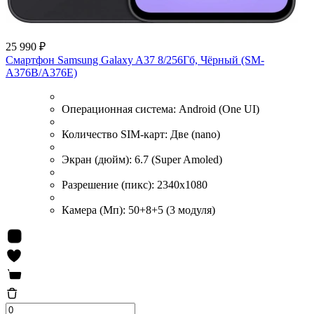
25 990 ₽
Смартфон Samsung Galaxy A37 8/256Гб, Чёрный (SM-
A376B/A376E)
Операционная система:
Android (One UI)
Количество SIM-карт:
Две (nano)
Экран (дюйм):
6.7 (Super Amoled)
Разрешение (пикс):
2340x1080
Камера (Мп):
50+8+5 (3 модуля)