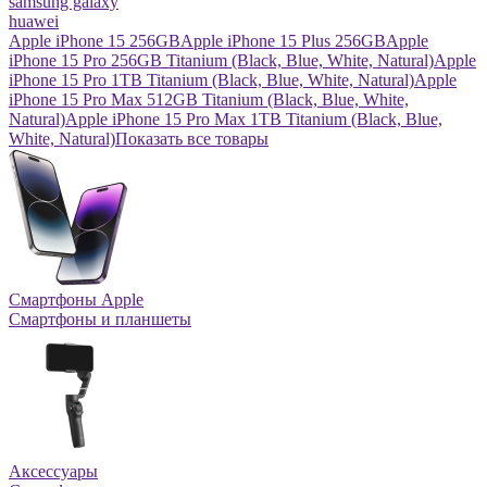
samsung galaxy
huawei
Apple iPhone 15 256GB
Apple iPhone 15 Plus 256GB
Apple
iPhone 15 Pro 256GB Titanium (Black, Blue, White, Natural)
Apple
iPhone 15 Pro 1TB Titanium (Black, Blue, White, Natural)
Apple
iPhone 15 Pro Max 512GB Titanium (Black, Blue, White,
Natural)
Apple iPhone 15 Pro Max 1TB Titanium (Black, Blue,
White, Natural)
Показать все товары
Смартфоны Apple
Смартфоны и планшеты
Аксессуары