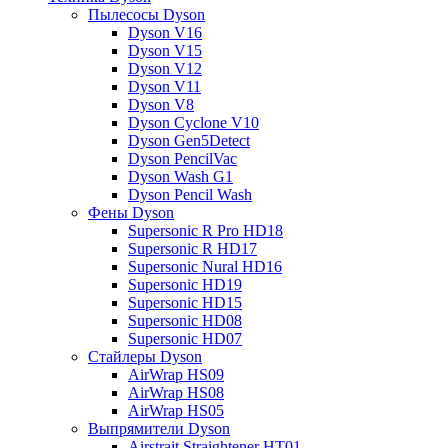
Пылесосы Dyson
Dyson V16
Dyson V15
Dyson V12
Dyson V11
Dyson V8
Dyson Cyclone V10
Dyson Gen5Detect
Dyson PencilVac
Dyson Wash G1
Dyson Pencil Wash
Фены Dyson
Supersonic R Pro HD18
Supersonic R HD17
Supersonic Nural HD16
Supersonic HD19
Supersonic HD15
Supersonic HD08
Supersonic HD07
Стайлеры Dyson
AirWrap HS09
AirWrap HS08
AirWrap HS05
Выпрямители Dyson
Airstrait Straightener HT01