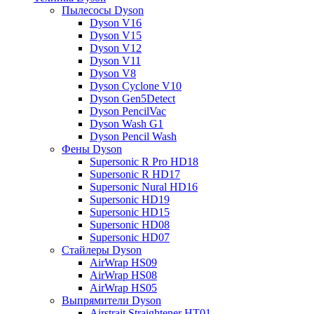
Пылесосы Dyson
Dyson V16
Dyson V15
Dyson V12
Dyson V11
Dyson V8
Dyson Cyclone V10
Dyson Gen5Detect
Dyson PencilVac
Dyson Wash G1
Dyson Pencil Wash
Фены Dyson
Supersonic R Pro HD18
Supersonic R HD17
Supersonic Nural HD16
Supersonic HD19
Supersonic HD15
Supersonic HD08
Supersonic HD07
Стайлеры Dyson
AirWrap HS09
AirWrap HS08
AirWrap HS05
Выпрямители Dyson
Airstrait Straightener HT01