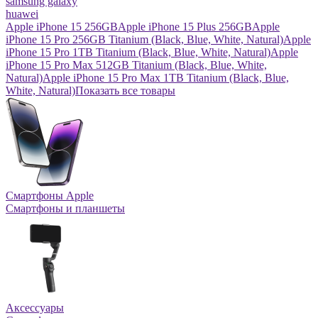
samsung galaxy
huawei
Apple iPhone 15 256GB
Apple iPhone 15 Plus 256GB
Apple
iPhone 15 Pro 256GB Titanium (Black, Blue, White, Natural)
Apple
iPhone 15 Pro 1TB Titanium (Black, Blue, White, Natural)
Apple
iPhone 15 Pro Max 512GB Titanium (Black, Blue, White,
Natural)
Apple iPhone 15 Pro Max 1TB Titanium (Black, Blue,
White, Natural)
Показать все товары
Смартфоны Apple
Смартфоны и планшеты
Аксессуары