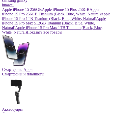
samsung galaxy
huawei
Apple iPhone 15 256GB
Apple iPhone 15 Plus 256GB
Apple
iPhone 15 Pro 256GB Titanium (Black, Blue, White, Natural)
Apple
iPhone 15 Pro 1TB Titanium (Black, Blue, White, Natural)
Apple
iPhone 15 Pro Max 512GB Titanium (Black, Blue, White,
Natural)
Apple iPhone 15 Pro Max 1TB Titanium (Black, Blue,
White, Natural)
Показать все товары
Смартфоны Apple
Смартфоны и планшеты
Аксессуары