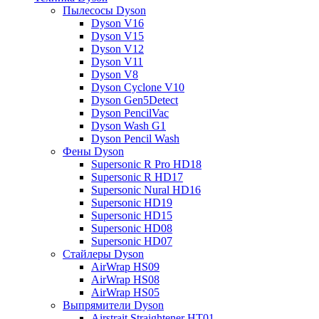
Пылесосы Dyson
Dyson V16
Dyson V15
Dyson V12
Dyson V11
Dyson V8
Dyson Cyclone V10
Dyson Gen5Detect
Dyson PencilVac
Dyson Wash G1
Dyson Pencil Wash
Фены Dyson
Supersonic R Pro HD18
Supersonic R HD17
Supersonic Nural HD16
Supersonic HD19
Supersonic HD15
Supersonic HD08
Supersonic HD07
Стайлеры Dyson
AirWrap HS09
AirWrap HS08
AirWrap HS05
Выпрямители Dyson
Airstrait Straightener HT01