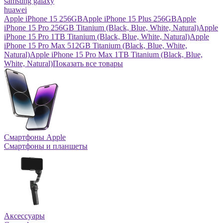
samsung galaxy
huawei
Apple iPhone 15 256GB
Apple iPhone 15 Plus 256GB
Apple
iPhone 15 Pro 256GB Titanium (Black, Blue, White, Natural)
Apple
iPhone 15 Pro 1TB Titanium (Black, Blue, White, Natural)
Apple
iPhone 15 Pro Max 512GB Titanium (Black, Blue, White,
Natural)
Apple iPhone 15 Pro Max 1TB Titanium (Black, Blue,
White, Natural)
Показать все товары
Смартфоны Apple
Смартфоны и планшеты
Аксессуары