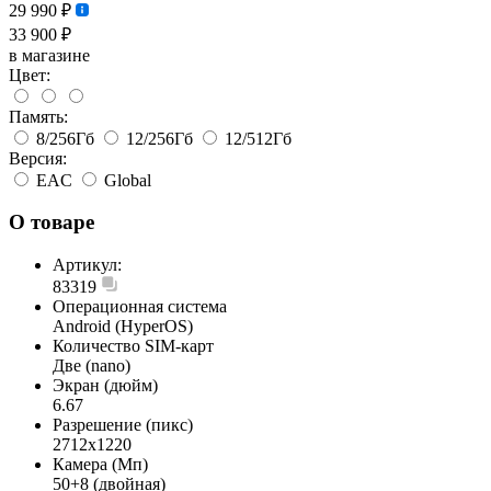
29 990 ₽
33 900 ₽
в магазине
Цвет:
Память:
8/256Гб
12/256Гб
12/512Гб
Версия:
EAC
Global
О товаре
Артикул:
83319
Операционная система
Android (HyperOS)
Количество SIM-карт
Две (nano)
Экран (дюйм)
6.67
Разрешение (пикс)
2712x1220
Камера (Мп)
50+8 (двойная)