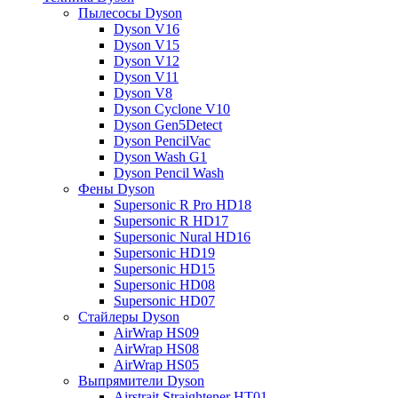
Пылесосы Dyson
Dyson V16
Dyson V15
Dyson V12
Dyson V11
Dyson V8
Dyson Cyclone V10
Dyson Gen5Detect
Dyson PencilVac
Dyson Wash G1
Dyson Pencil Wash
Фены Dyson
Supersonic R Pro HD18
Supersonic R HD17
Supersonic Nural HD16
Supersonic HD19
Supersonic HD15
Supersonic HD08
Supersonic HD07
Стайлеры Dyson
AirWrap HS09
AirWrap HS08
AirWrap HS05
Выпрямители Dyson
Airstrait Straightener HT01