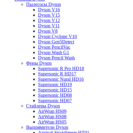
Пылесосы Dyson
Dyson V16
Dyson V15
Dyson V12
Dyson V11
Dyson V8
Dyson Cyclone V10
Dyson Gen5Detect
Dyson PencilVac
Dyson Wash G1
Dyson Pencil Wash
Фены Dyson
Supersonic R Pro HD18
Supersonic R HD17
Supersonic Nural HD16
Supersonic HD19
Supersonic HD15
Supersonic HD08
Supersonic HD07
Стайлеры Dyson
AirWrap HS09
AirWrap HS08
AirWrap HS05
Выпрямители Dyson
Airstrait Straightener HT01