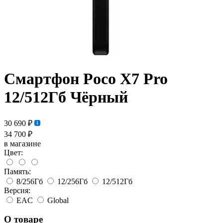
Смартфон Poco X7 Pro
12/512Гб Чёрный
30 690 ₽
34 700 ₽
в магазине
Цвет:
Память:
8/256Гб
12/256Гб
12/512Гб
Версия:
EAC
Global
О товаре