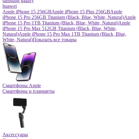
samsung galaxy
huawei
Apple iPhone 15 256GB
Apple iPhone 15 Plus 256GB
Apple
iPhone 15 Pro 256GB Titanium (Black, Blue, White, Natural)
Apple
iPhone 15 Pro 1TB Titanium (Black, Blue, White, Natural)
Apple
iPhone 15 Pro Max 512GB Titanium (Black, Blue, White,
Natural)
Apple iPhone 15 Pro Max 1TB Titanium (Black, Blue,
White, Natural)
Показать все товары
Смартфоны Apple
Смартфоны и планшеты
Аксессуары