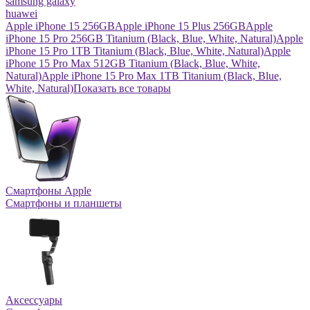
samsung galaxy
huawei
Apple iPhone 15 256GB
Apple iPhone 15 Plus 256GB
Apple
iPhone 15 Pro 256GB Titanium (Black, Blue, White, Natural)
Apple
iPhone 15 Pro 1TB Titanium (Black, Blue, White, Natural)
Apple
iPhone 15 Pro Max 512GB Titanium (Black, Blue, White,
Natural)
Apple iPhone 15 Pro Max 1TB Titanium (Black, Blue,
White, Natural)
Показать все товары
Смартфоны Apple
Смартфоны и планшеты
Аксессуары