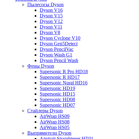
Пылесосы Dyson
Dyson V16
Dyson V15
Dyson V12
Dyson V11
Dyson V8
Dyson Cyclone V10
Dyson Gen5Detect
Dyson PencilVac
Dyson Wash G1
Dyson Pencil Wash
Фены Dyson
Supersonic R Pro HD18
Supersonic R HD17
Supersonic Nural HD16
Supersonic HD19
Supersonic HD15
Supersonic HD08
Supersonic HD07
Стайлеры Dyson
AirWrap HS09
AirWrap HS08
AirWrap HS05
Выпрямители Dyson
Airstrait Straightener HT01