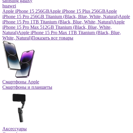
samsung galaxy
huawei
Apple iPhone 15 256GB
Apple iPhone 15 Plus 256GB
Apple
iPhone 15 Pro 256GB Titanium (Black, Blue, White, Natural)
Apple
iPhone 15 Pro 1TB Titanium (Black, Blue, White, Natural)
Apple
iPhone 15 Pro Max 512GB Titanium (Black, Blue, White,
Natural)
Apple iPhone 15 Pro Max 1TB Titanium (Black, Blue,
White, Natural)
Показать все товары
Смартфоны Apple
Смартфоны и планшеты
Аксессуары