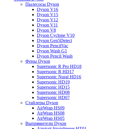
Пылесосы Dyson
Dyson V16
Dyson V15
Dyson V12
Dyson V11
Dyson V8
Dyson Cyclone V10
Dyson Gen5Detect
Dyson PencilVac
Dyson Wash G1
Dyson Pencil Wash
Фены Dyson
Supersonic R Pro HD18
Supersonic R HD17
Supersonic Nural HD16
Supersonic HD19
Supersonic HD15
Supersonic HD08
Supersonic HD07
Стайлеры Dyson
AirWrap HS09
AirWrap HS08
AirWrap HS05
Выпрямители Dyson
Airstrait Straightener HT01