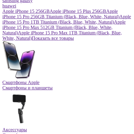
samsung galaxy
huawei
Apple iPhone 15 256GB
Apple iPhone 15 Plus 256GB
Apple
iPhone 15 Pro 256GB Titanium (Black, Blue, White, Natural)
Apple
iPhone 15 Pro 1TB Titanium (Black, Blue, White, Natural)
Apple
iPhone 15 Pro Max 512GB Titanium (Black, Blue, White,
Natural)
Apple iPhone 15 Pro Max 1TB Titanium (Black, Blue,
White, Natural)
Показать все товары
Смартфоны Apple
Смартфоны и планшеты
Аксессуары