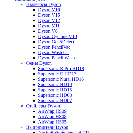
Пылесосы Dyson
Dyson V16
Dyson V15
Dyson V12
Dyson V11
Dyson V8
Dyson Cyclone V10
Dyson Gen5Detect
Dyson PencilVac
Dyson Wash G1
Dyson Pencil Wash
Фены Dyson
Supersonic R Pro HD18
Supersonic R HD17
Supersonic Nural HD16
Supersonic HD19
Supersonic HD15
Supersonic HD08
Supersonic HD07
Стайлеры Dyson
AirWrap HS09
AirWrap HS08
AirWrap HS05
Выпрямители Dyson
Airstrait Straightener HT01