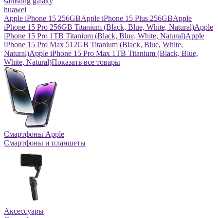
samsung galaxy
huawei
Apple iPhone 15 256GB
Apple iPhone 15 Plus 256GB
Apple
iPhone 15 Pro 256GB Titanium (Black, Blue, White, Natural)
Apple
iPhone 15 Pro 1TB Titanium (Black, Blue, White, Natural)
Apple
iPhone 15 Pro Max 512GB Titanium (Black, Blue, White,
Natural)
Apple iPhone 15 Pro Max 1TB Titanium (Black, Blue,
White, Natural)
Показать все товары
Смартфоны Apple
Смартфоны и планшеты
Аксессуары