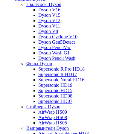
Пылесосы Dyson
Dyson V16
Dyson V15
Dyson V12
Dyson V11
Dyson V8
Dyson Cyclone V10
Dyson Gen5Detect
Dyson PencilVac
Dyson Wash G1
Dyson Pencil Wash
Фены Dyson
Supersonic R Pro HD18
Supersonic R HD17
Supersonic Nural HD16
Supersonic HD19
Supersonic HD15
Supersonic HD08
Supersonic HD07
Стайлеры Dyson
AirWrap HS09
AirWrap HS08
AirWrap HS05
Выпрямители Dyson
Airstrait Straightener HT01