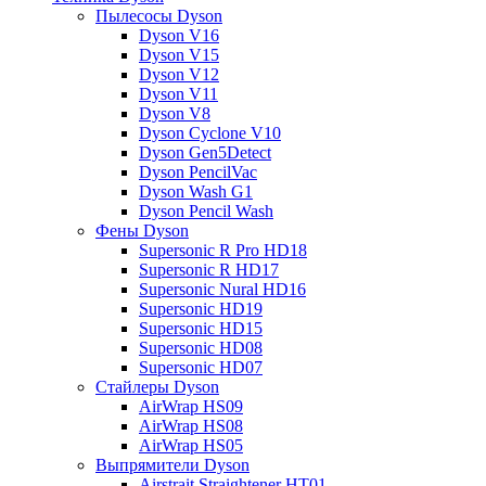
Пылесосы Dyson
Dyson V16
Dyson V15
Dyson V12
Dyson V11
Dyson V8
Dyson Cyclone V10
Dyson Gen5Detect
Dyson PencilVac
Dyson Wash G1
Dyson Pencil Wash
Фены Dyson
Supersonic R Pro HD18
Supersonic R HD17
Supersonic Nural HD16
Supersonic HD19
Supersonic HD15
Supersonic HD08
Supersonic HD07
Стайлеры Dyson
AirWrap HS09
AirWrap HS08
AirWrap HS05
Выпрямители Dyson
Airstrait Straightener HT01