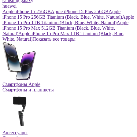
samsung galaxy
huawei
Apple iPhone 15 256GB
Apple iPhone 15 Plus 256GB
Apple
iPhone 15 Pro 256GB Titanium (Black, Blue, White, Natural)
Apple
iPhone 15 Pro 1TB Titanium (Black, Blue, White, Natural)
Apple
iPhone 15 Pro Max 512GB Titanium (Black, Blue, White,
Natural)
Apple iPhone 15 Pro Max 1TB Titanium (Black, Blue,
White, Natural)
Показать все товары
Смартфоны Apple
Смартфоны и планшеты
Аксессуары