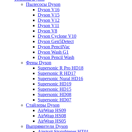
Пылесосы Dyson
Dyson V16
Dyson V15
Dyson V12
Dyson V11
Dyson V8
Dyson Cyclone V10
Dyson Gen5Detect
Dyson PencilVac
Dyson Wash G1
Dyson Pencil Wash
Фены Dyson
Supersonic R Pro HD18
Supersonic R HD17
Supersonic Nural HD16
Supersonic HD19
Supersonic HD15
Supersonic HD08
Supersonic HD07
Стайлеры Dyson
AirWrap HS09
AirWrap HS08
AirWrap HS05
Выпрямители Dyson
Airstrait Straightener HT01