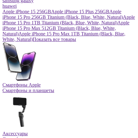
samsung galaxy
huawei
Apple iPhone 15 256GB
Apple iPhone 15 Plus 256GB
Apple
iPhone 15 Pro 256GB Titanium (Black, Blue, White, Natural)
Apple
iPhone 15 Pro 1TB Titanium (Black, Blue, White, Natural)
Apple
iPhone 15 Pro Max 512GB Titanium (Black, Blue, White,
Natural)
Apple iPhone 15 Pro Max 1TB Titanium (Black, Blue,
White, Natural)
Показать все товары
Смартфоны Apple
Смартфоны и планшеты
Аксессуары