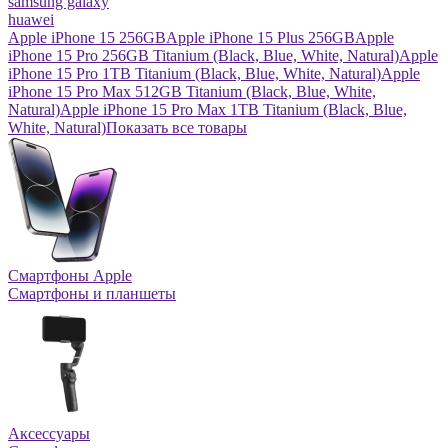
samsung galaxy
huawei
Apple iPhone 15 256GB
Apple iPhone 15 Plus 256GB
Apple
iPhone 15 Pro 256GB Titanium (Black, Blue, White, Natural)
Apple
iPhone 15 Pro 1TB Titanium (Black, Blue, White, Natural)
Apple
iPhone 15 Pro Max 512GB Titanium (Black, Blue, White,
Natural)
Apple iPhone 15 Pro Max 1TB Titanium (Black, Blue,
White, Natural)
Показать все товары
Смартфоны Apple
Смартфоны и планшеты
Аксессуары