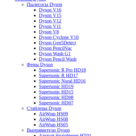
Пылесосы Dyson
Dyson V16
Dyson V15
Dyson V12
Dyson V11
Dyson V8
Dyson Cyclone V10
Dyson Gen5Detect
Dyson PencilVac
Dyson Wash G1
Dyson Pencil Wash
Фены Dyson
Supersonic R Pro HD18
Supersonic R HD17
Supersonic Nural HD16
Supersonic HD19
Supersonic HD15
Supersonic HD08
Supersonic HD07
Стайлеры Dyson
AirWrap HS09
AirWrap HS08
AirWrap HS05
Выпрямители Dyson
Airstrait Straightener HT01