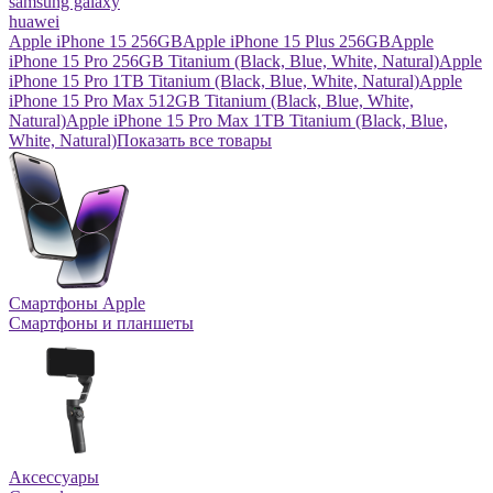
samsung galaxy
huawei
Apple iPhone 15 256GB
Apple iPhone 15 Plus 256GB
Apple
iPhone 15 Pro 256GB Titanium (Black, Blue, White, Natural)
Apple
iPhone 15 Pro 1TB Titanium (Black, Blue, White, Natural)
Apple
iPhone 15 Pro Max 512GB Titanium (Black, Blue, White,
Natural)
Apple iPhone 15 Pro Max 1TB Titanium (Black, Blue,
White, Natural)
Показать все товары
Смартфоны Apple
Смартфоны и планшеты
Аксессуары