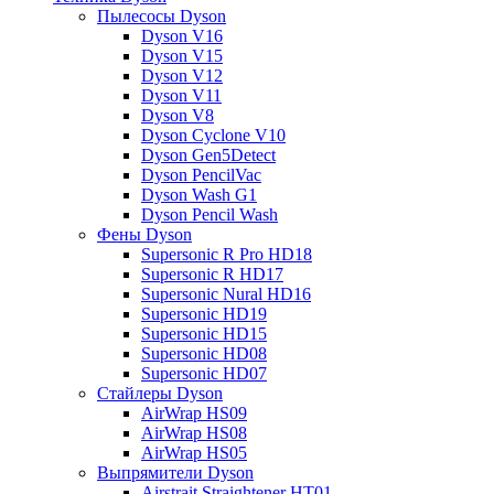
Пылесосы Dyson
Dyson V16
Dyson V15
Dyson V12
Dyson V11
Dyson V8
Dyson Cyclone V10
Dyson Gen5Detect
Dyson PencilVac
Dyson Wash G1
Dyson Pencil Wash
Фены Dyson
Supersonic R Pro HD18
Supersonic R HD17
Supersonic Nural HD16
Supersonic HD19
Supersonic HD15
Supersonic HD08
Supersonic HD07
Стайлеры Dyson
AirWrap HS09
AirWrap HS08
AirWrap HS05
Выпрямители Dyson
Airstrait Straightener HT01